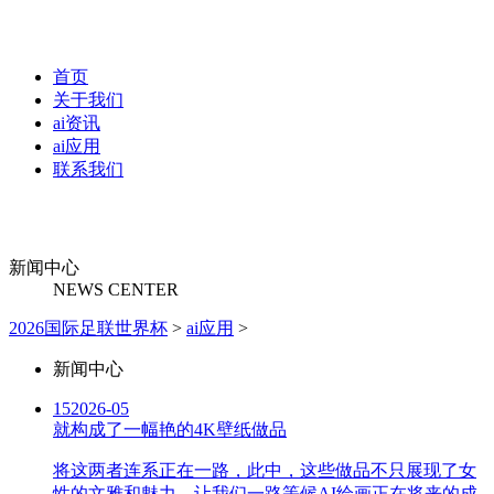
首页
关于我们
ai资讯
ai应用
联系我们
新闻中心
NEWS CENTER
2026国际足联世界杯
>
ai应用
>
新闻中心
15
2026-05
就构成了一幅艳的4K壁纸做品
将这两者连系正在一路，此中，这些做品不只展现了女
性的文雅和魅力，让我们一路等候AI绘画正在将来的成