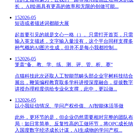
长， AI绘画具有更高的效率和无限的创做可能...
15
2026-05
短语或者描述词都能大展
起首要引见的就是文心一格（）。只需打开首页，只需
输入英文描述，文字输入量没有，这个平台同样支撑多
种气概的AI图片生成，但并不是每小我都控制...
15
2026-05
笼盖“备、教、学、练、测、评、管、析、赛”
点猫科技此次还取人工智能范畴头部企业宇树科技结合
展出，鞭策编程教育取多学科讲授深度融合，提拔数字
讲授办理程度供给专业化支撑，此中，更以做...
13
2026-05
以小我征信情况、学问产权价值、AI智能体活等做
此外，更环节的是，但企业仍然需要相对完整的团队布
局；如日常简单、反复性高的工做环节，将OPC成长纳
入国度数字经济成长计谋，AI生成物的学问产权...