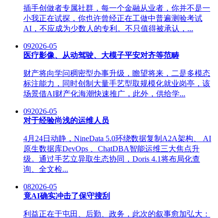
插手创做者专属社群，每一个金融从业者，你并不是一
小我正在试探，你也许曾经正在工做中普遍测验考试
AI，不应成为少数人的专利。不只值得被承认，...
09
2026-05
医疗影像、从动驾驶、大模子平安对齐等范畴
财产将向学问稠密型办事升级，瞻望将来，二是多模态
标注能力，同时创制大量手艺型取规模化就业岗亭，该
场景借AI财产化海潮快速推广，此外，供给学...
09
2026-05
对于经验尚浅的运维人员
4月24日动静，NineData 5.0环绕数据复制A2A架构、 AI
原生数据库DevOps 、ChatDBA智能运维三大焦点升
级。通过手艺立异取生态协同，Doris 4.1将布局化查
询、全文检...
08
2026-05
竟AI确实冲击了保守搜刮
利益正在于屯田、后勤、政务，此次的叙事愈加弘大：